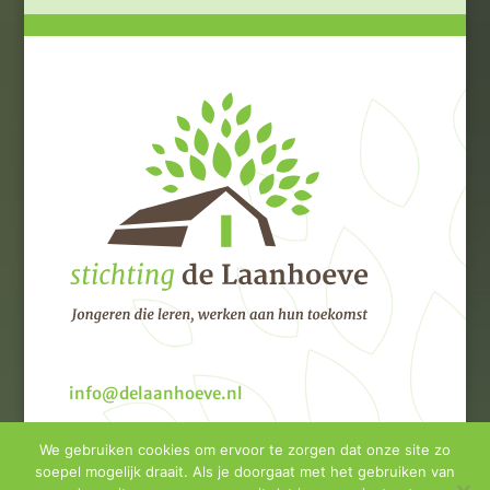
info@delaanhoeve.nl
We gebruiken cookies om ervoor te zorgen dat onze site zo
soepel mogelijk draait. Als je doorgaat met het gebruiken van